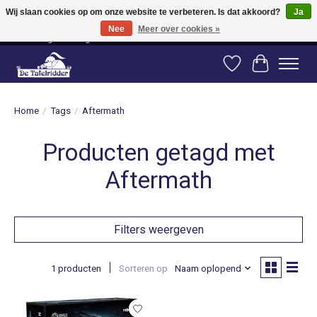
Wij slaan cookies op om onze website te verbeteren. Is dat akkoord?
Ja
Nee
Meer over cookies »
Vanaf 80 euro gratis verzending binnen Nederland! Vanaf 100 euro gratis
verzending naar België en Duitsland!
Verlanglijst
Winkelwag
Home
/
Tags
/
Aftermath
Producten getagd met
Aftermath
Filters weergeven
1 producten
Sorteren op
Naam oplopend