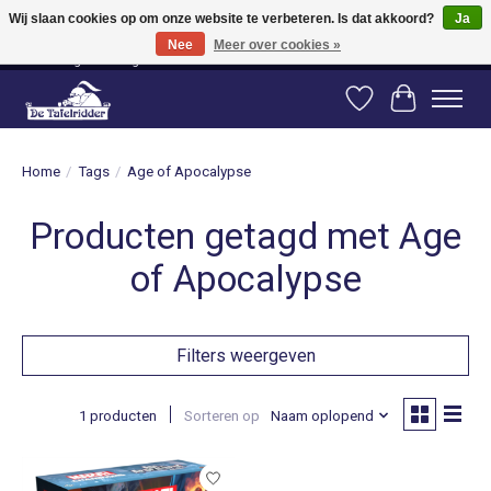
Wij slaan cookies op om onze website te verbeteren. Is dat akkoord?
Ja
Nee
Meer over cookies »
Vanaf 80 euro gratis verzending binnen Nederland! Vanaf 100 euro gratis
verzending naar België en Duitsland!
Verlanglijst
Winkelwag
Home
/
Tags
/
Age of Apocalypse
Producten getagd met Age
of Apocalypse
Filters weergeven
1 producten
Sorteren op
Naam oplopend