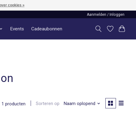
over cookies »
Aanmelden / Inloggen
Events
Cadeaubonnen
don
Sorteren op
Naam oplopend
1 producten