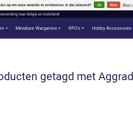
kies op om onze website te verbeteren. Is dat akkoord?
Ja
Nee
Meer 
verzending naar België en Duitsland!
len
Miniature Wargames
RPG's
Hobby Accessories
oducten getagd met Aggra