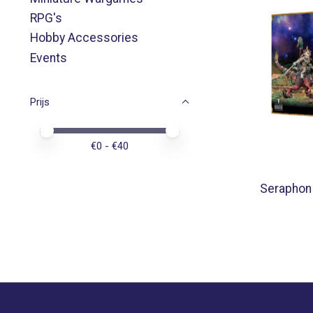
RPG's
Hobby Accessories
Events
Prijs
Minimale prijswaarde
Price maximum value
€
0
- €
40
Seraphon