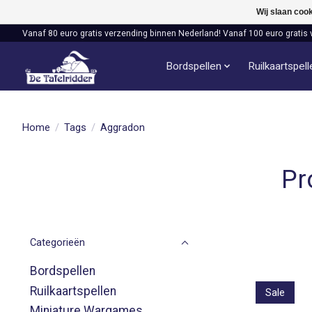
Wij slaan coo
Vanaf 80 euro gratis verzending binnen Nederland! Vanaf 100 euro gratis 
Bordspellen
Ruilkaartspel
Home
/
Tags
/
Aggradon
Pr
Categorieën
Bordspellen
Ruilkaartspellen
Sale
Miniature Wargames