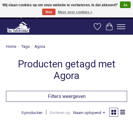
Wij slaan cookies op om onze website te verbeteren. Is dat akkoord?
Ja
Nee
Meer over cookies »
Vanaf 80 euro gratis verzending binnen Nederland! Vanaf 100 euro gratis
verzending naar België en Duitsland!
Verlanglijst
Winkelwag
Home
/
Tags
/
Agora
Producten getagd met
Agora
Filters weergeven
0 producten
Sorteren op
Naam oplopend