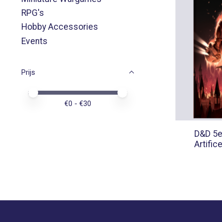
RPG's
Hobby Accessories
Events
Prijs
Minimale prijswaarde
Price maximum value
€
0
- €
30
D&D 5e
Artific