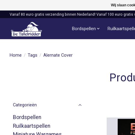
Wij slaan coo
Vanaf 80 euro gratis verzending binnen Nederland! Vanaf 100 euro gratis 
Bordspellen
Ruilkaartspel
Home
/
Tags
/
Alernate Cover
Prod
Categorieën
Bordspellen
Ruilkaartspellen
Miniature Wargames