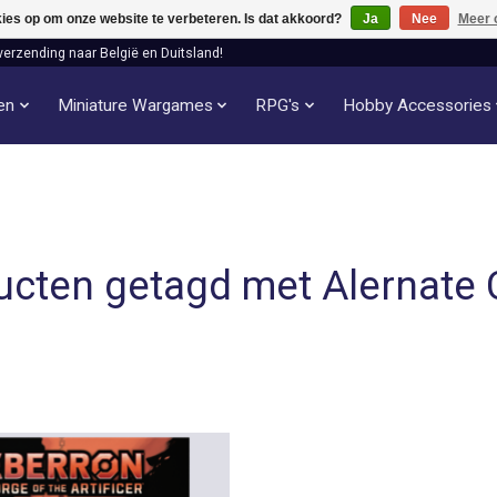
kies op om onze website te verbeteren. Is dat akkoord?
Ja
Nee
Meer 
verzending naar België en Duitsland!
len
Miniature Wargames
RPG's
Hobby Accessories
ucten getagd met Alernate 