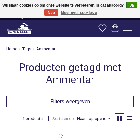
Wij slaan cookies op om onze website te verbeteren. Is dat akkoord?
Ja
Nee
Meer over cookies »
Vanaf 80 euro gratis verzending binnen Nederland! Vanaf 100 euro gratis
verzending naar België en Duitsland!
Verlanglijst
Winkelwag
Home
/
Tags
/
Ammentar
Producten getagd met
Ammentar
Filters weergeven
1 producten
Sorteren op
Naam oplopend