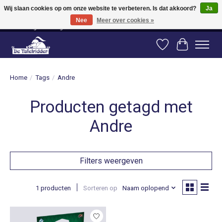
Wij slaan cookies op om onze website te verbeteren. Is dat akkoord?
Ja
Nee
Meer over cookies »
Vanaf 80 euro gratis verzending binnen Nederland! Vanaf 100 euro gratis
verzending naar België en Duitsland!
Verlanglijst
Winkelwag
Home
/
Tags
/
Andre
Producten getagd met
Andre
Filters weergeven
1 producten
Sorteren op
Naam oplopend