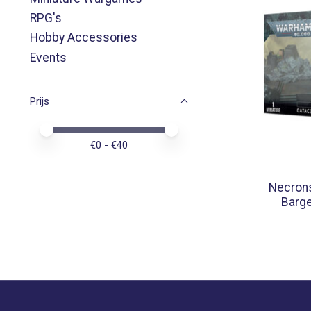
RPG's
Hobby Accessories
Events
Prijs
Minimale prijswaarde
Price maximum value
€
0
- €
40
Necron
Barge