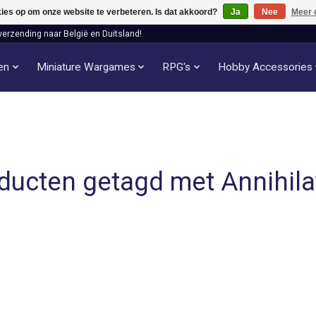
kies op om onze website te verbeteren. Is dat akkoord?
Ja
Nee
Meer 
verzending naar België en Duitsland!
len
Miniature Wargames
RPG's
Hobby Accessories
ducten getagd met Annihila