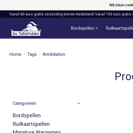
Wij slaan coo
Vanaf 80 euro gratis verzending binnen Nederland! Vanaf 100 euro gratis 
Bordspellen
Ruilkaartspel
Home
/
Tags
/
Annihilation
Pro
Categorieën
Bordspellen
Ruilkaartspellen
Miniature Wargames