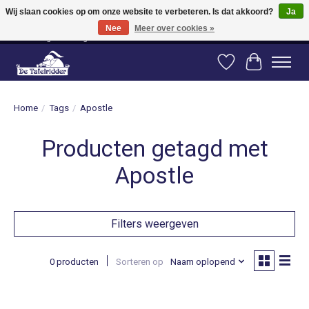
Wij slaan cookies op om onze website te verbeteren. Is dat akkoord?
Ja
Nee
Meer over cookies »
Vanaf 80 euro gratis verzending binnen Nederland! Vanaf 100 euro gratis
verzending naar België en Duitsland!
Verlanglijst
Winkelwag
Home
/
Tags
/
Apostle
Producten getagd met
Apostle
Filters weergeven
0 producten
Sorteren op
Naam oplopend