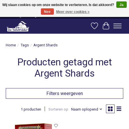
Wij slaan cookies op om onze website te verbeteren. Is dat akkoord?
Ja
Nee
Meer over cookies »
Vanaf 80 euro gratis verzending binnen Nederland! Vanaf 100 euro gratis
verzending naar België en Duitsland!
Verlanglijst
Winkelwag
Home
/
Tags
/
Argent Shards
Producten getagd met
Argent Shards
Filters weergeven
1 producten
Sorteren op
Naam oplopend