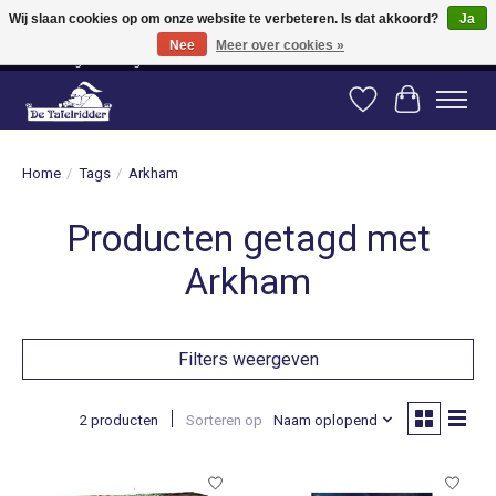
Wij slaan cookies op om onze website te verbeteren. Is dat akkoord?
Ja
Nee
Meer over cookies »
Vanaf 80 euro gratis verzending binnen Nederland! Vanaf 100 euro gratis
verzending naar België en Duitsland!
Verlanglijst
Winkelwag
Home
/
Tags
/
Arkham
Producten getagd met
Arkham
Filters weergeven
2 producten
Sorteren op
Naam oplopend