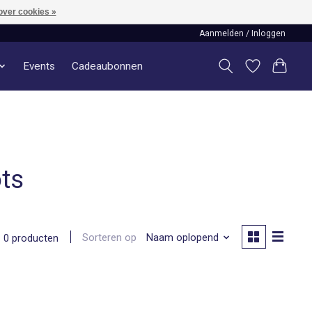
over cookies »
Aanmelden / Inloggen
Events
Cadeaubonnen
ts
Sorteren op
Naam oplopend
0 producten