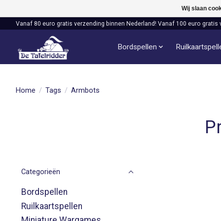
Wij slaan coo
Vanaf 80 euro gratis verzending binnen Nederland! Vanaf 100 euro gratis 
Bordspellen
Ruilkaartspel
Home
/
Tags
/
Armbots
P
Categorieën
Bordspellen
Ruilkaartspellen
Miniature Wargames