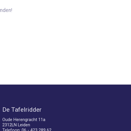
nden!
De Tafelridder
Oude Herengracht 11a
2312LN Leiden
Telefoon: 06 - 423 289 62