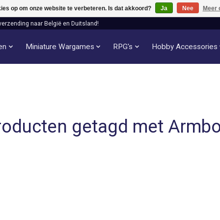
kies op om onze website te verbeteren. Is dat akkoord?
Ja
Nee
Meer 
verzending naar België en Duitsland!
len
Miniature Wargames
RPG's
Hobby Accessories
roducten getagd met Armbo