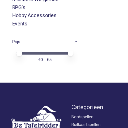
RPG's
Hobby Accessories
Events
Prijs
Minimale prijswaarde
Price maximum value
€
0
- €
5
Categorieën
Bordspellen
Ruilkaartspellen