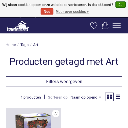
Wij slaan cookies op om onze website te verbeteren. Is dat akkoord?
Ja
Nee
Meer over cookies »
Vanaf 80 euro gratis verzending binnen Nederland! Vanaf 100 euro gratis
verzending naar België en Duitsland!
Verlanglijst
Winkelwag
Home
/
Tags
/
Art
Producten getagd met Art
Filters weergeven
1 producten
Sorteren op
Naam oplopend