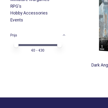
RPG's
Hobby Accessories
Events
Prijs
Minimale prijswaarde
Price maximum value
€
0
- €
30
Dark Ang