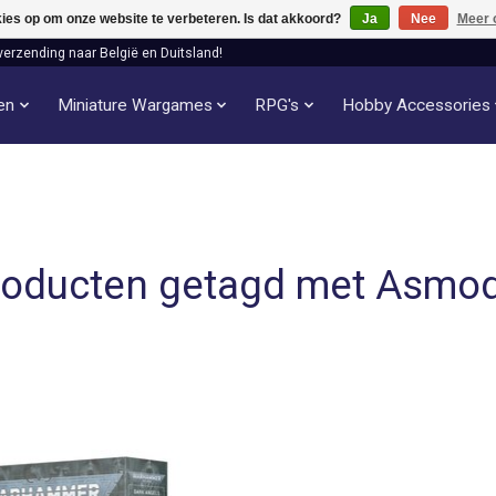
kies op om onze website te verbeteren. Is dat akkoord?
Ja
Nee
Meer 
verzending naar België en Duitsland!
len
Miniature Wargames
RPG's
Hobby Accessories
roducten getagd met Asmod