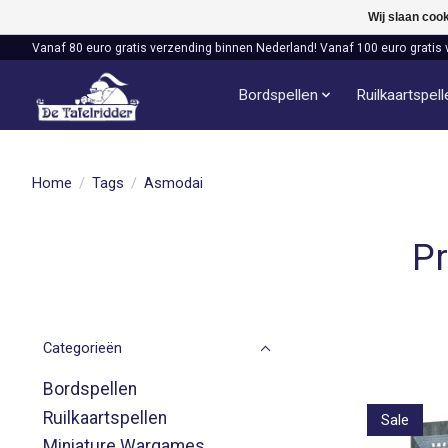
Wij slaan coo
Vanaf 80 euro gratis verzending binnen Nederland! Vanaf 100 euro gratis 
Bordspellen
Ruilkaartspel
Home
/
Tags
/
Asmodai
P
Categorieën
Bordspellen
Ruilkaartspellen
Sale
Miniature Wargames