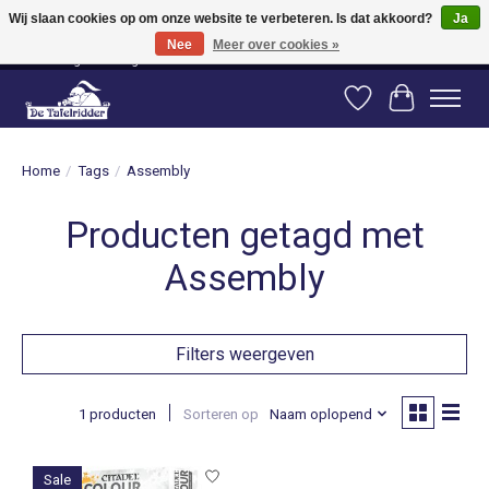
Wij slaan cookies op om onze website te verbeteren. Is dat akkoord?
Ja
Nee
Meer over cookies »
Vanaf 80 euro gratis verzending binnen Nederland! Vanaf 100 euro gratis
verzending naar België en Duitsland!
Verlanglijst
Winkelwag
Home
/
Tags
/
Assembly
Producten getagd met
Assembly
Filters weergeven
1 producten
Sorteren op
Naam oplopend
Sale