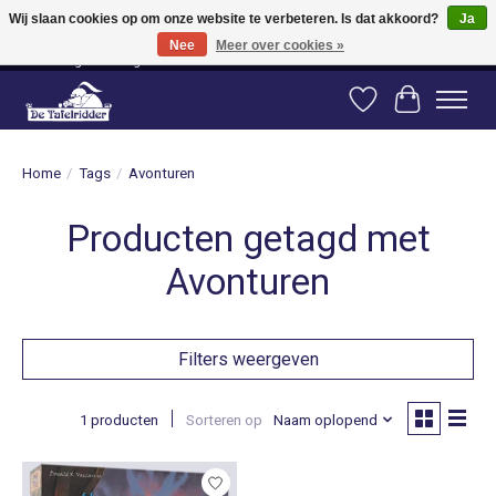
Wij slaan cookies op om onze website te verbeteren. Is dat akkoord?
Ja
Nee
Meer over cookies »
Vanaf 80 euro gratis verzending binnen Nederland! Vanaf 100 euro gratis
verzending naar België en Duitsland!
Verlanglijst
Winkelwag
Home
/
Tags
/
Avonturen
Producten getagd met
Avonturen
Filters weergeven
1 producten
Sorteren op
Naam oplopend