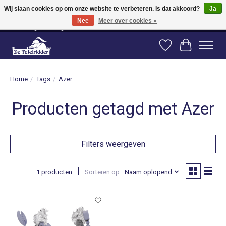
Wij slaan cookies op om onze website te verbeteren. Is dat akkoord?
Ja
Nee
Meer over cookies »
Vanaf 80 euro gratis verzending binnen Nederland! Vanaf 100 euro gratis
verzending naar België en Duitsland!
Verlanglijst
Winkelwag
Home
/
Tags
/
Azer
Producten getagd met Azer
Filters weergeven
1 producten
Sorteren op
Naam oplopend