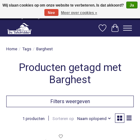
Wij slaan cookies op om onze website te verbeteren. Is dat akkoord?
Ja
Nee
Meer over cookies »
Vanaf 80 euro gratis verzending binnen Nederland! Vanaf 100 euro gratis
verzending naar België en Duitsland!
Verlanglijst
Winkelwag
Home
/
Tags
/
Barghest
Producten getagd met
Barghest
Filters weergeven
1 producten
Sorteren op
Naam oplopend