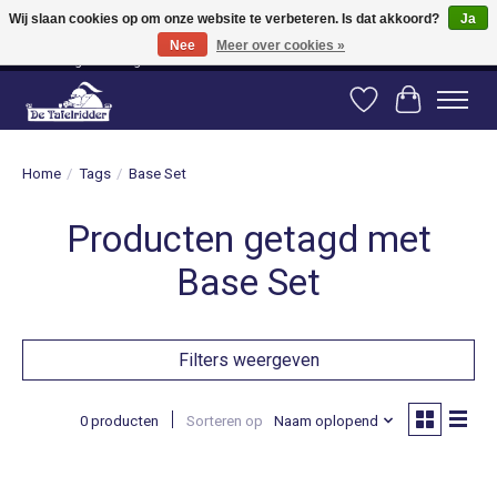
Wij slaan cookies op om onze website te verbeteren. Is dat akkoord?
Ja
Nee
Meer over cookies »
Vanaf 80 euro gratis verzending binnen Nederland! Vanaf 100 euro gratis
verzending naar België en Duitsland!
Verlanglijst
Winkelwag
Home
/
Tags
/
Base Set
Producten getagd met
Base Set
Filters weergeven
0 producten
Sorteren op
Naam oplopend