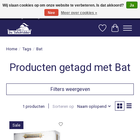
Wij slaan cookies op om onze website te verbeteren. Is dat akkoord?
Ja
Nee
Meer over cookies »
Vanaf 80 euro gratis verzending binnen Nederland! Vanaf 100 euro gratis
verzending naar België en Duitsland!
Verlanglijst
Winkelwag
Home
/
Tags
/
Bat
Producten getagd met Bat
Filters weergeven
1 producten
Sorteren op
Naam oplopend
Sale