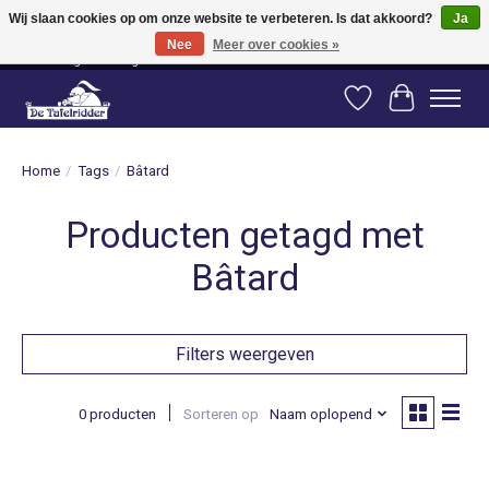
Wij slaan cookies op om onze website te verbeteren. Is dat akkoord?
Ja
Nee
Meer over cookies »
Vanaf 80 euro gratis verzending binnen Nederland! Vanaf 100 euro gratis
verzending naar België en Duitsland!
Verlanglijst
Winkelwag
Home
/
Tags
/
Bâtard
Producten getagd met
Bâtard
Filters weergeven
0 producten
Sorteren op
Naam oplopend