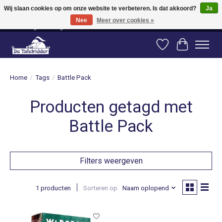
Wij slaan cookies op om onze website te verbeteren. Is dat akkoord?
Ja
Nee
Meer over cookies »
Vanaf 80 euro gratis verzending binnen Nederland! Vanaf 100 euro gratis
verzending naar België en Duitsland!
Verlanglijst
Winkelwag
Home
/
Tags
/
Battle Pack
Producten getagd met
Battle Pack
Filters weergeven
1 producten
Sorteren op
Naam oplopend