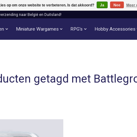
kies op om onze website te verbeteren. Is dat akkoord?
Ja
Nee
Meer 
verzending naar België en Duitsland!
len
Miniature Wargames
RPG's
Hobby Accessories
ducten getagd met Battlegr