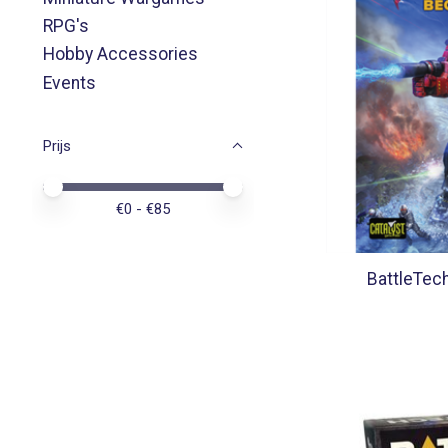
RPG's
Hobby Accessories
Events
Prijs
Minimale prijswaarde
Price maximum value
€
0
- €
85
BattleTec