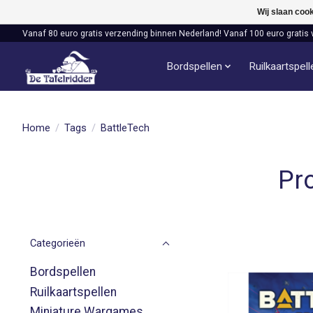
Wij slaan coo
Vanaf 80 euro gratis verzending binnen Nederland! Vanaf 100 euro gratis 
Bordspellen
Ruilkaartspel
Home
/
Tags
/
BattleTech
Pr
Categorieën
Bordspellen
Ruilkaartspellen
Miniature Wargames