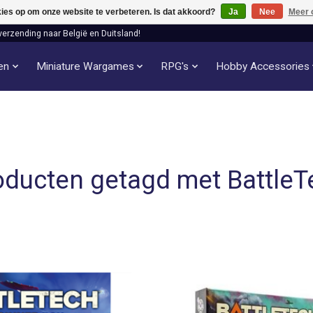
kies op om onze website te verbeteren. Is dat akkoord?
Ja
Nee
Meer 
verzending naar België en Duitsland!
len
Miniature Wargames
RPG's
Hobby Accessories
oducten getagd met BattleT