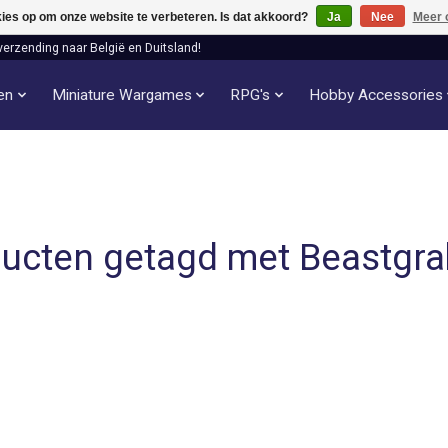
kies op om onze website te verbeteren. Is dat akkoord?
Ja
Nee
Meer 
verzending naar België en Duitsland!
len
Miniature Wargames
RPG's
Hobby Accessories
ucten getagd met Beastgr