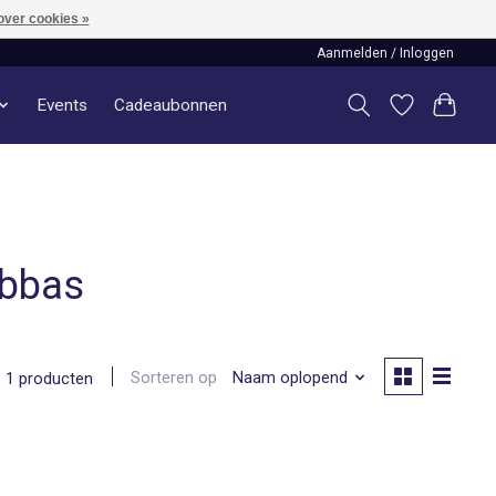
over cookies »
Aanmelden / Inloggen
Events
Cadeaubonnen
abbas
Sorteren op
Naam oplopend
1 producten