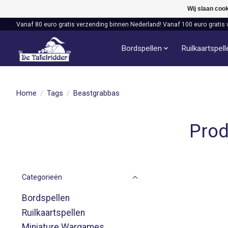
Wij slaan coo
Vanaf 80 euro gratis verzending binnen Nederland! Vanaf 100 euro gratis 
Bordspellen
Ruilkaartspel
Home
/
Tags
/
Beastgrabbas
Prod
Categorieën
Bordspellen
Ruilkaartspellen
Miniature Wargames