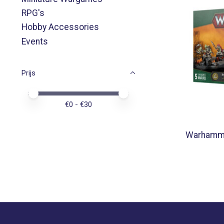
RPG's
Hobby Accessories
Events
Prijs
Minimale prijswaarde
Price maximum value
€
0
- €
30
Warhamme