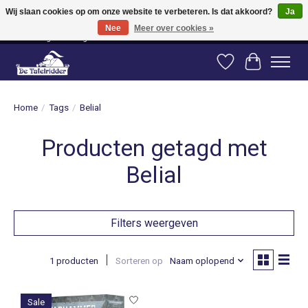
Wij slaan cookies op om onze website te verbeteren. Is dat akkoord?
Ja
Nee
Meer over cookies »
Vanaf 80 euro gratis verzending binnen Nederland! Vanaf 100 euro gratis
verzending naar België en Duitsland!
Verlanglijst
Winkelwag
Home
/
Tags
/
Belial
Producten getagd met
Belial
Filters weergeven
1 producten
Sorteren op
Naam oplopend
Sale