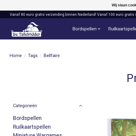
Wij slaan coo
Vanaf 80 euro gratis verzending binnen Nederland! Vanaf 100 euro gratis 
Bordspellen
Ruilkaartspel
Home
/
Tags
/
Bellfaire
P
Categorieën
Bordspellen
Ruilkaartspellen
Miniature Wargames