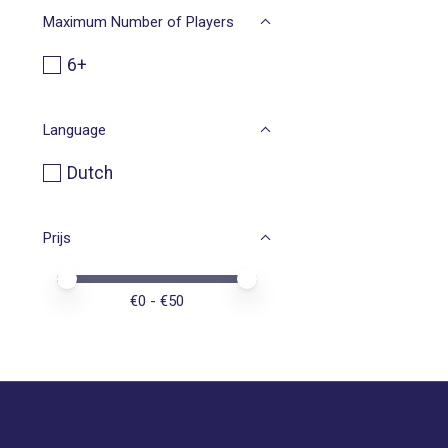
Maximum Number of Players
6+
Language
Dutch
Prijs
Minimale prijswaarde
Price maximum value
€
0
- €
50