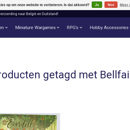
kies op om onze website te verbeteren. Is dat akkoord?
Ja
Nee
Meer 
verzending naar België en Duitsland!
len
Miniature Wargames
RPG's
Hobby Accessories
roducten getagd met Bellfai