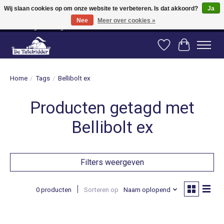
Wij slaan cookies op om onze website te verbeteren. Is dat akkoord?
Ja
Nee
Meer over cookies »
Vanaf 80 euro gratis verzending binnen Nederland! Vanaf 100 euro gratis
verzending naar België en Duitsland!
Verlanglijst
Winkelwag
Home
/
Tags
/
Bellibolt ex
Producten getagd met
Bellibolt ex
Filters weergeven
0 producten
Sorteren op
Naam oplopend