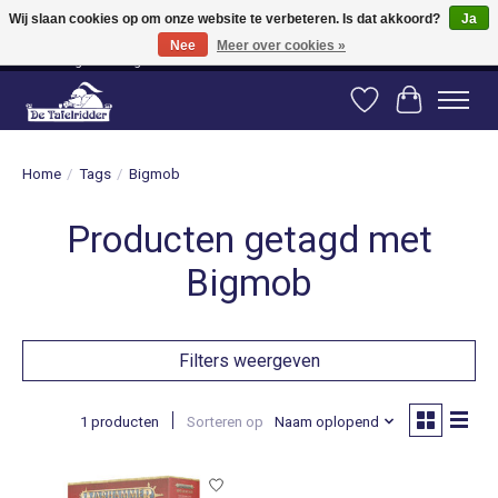
Wij slaan cookies op om onze website te verbeteren. Is dat akkoord?
Ja
Nee
Meer over cookies »
Vanaf 80 euro gratis verzending binnen Nederland! Vanaf 100 euro gratis
verzending naar België en Duitsland!
Verlanglijst
Winkelwag
Home
/
Tags
/
Bigmob
Producten getagd met
Bigmob
Filters weergeven
1 producten
Sorteren op
Naam oplopend