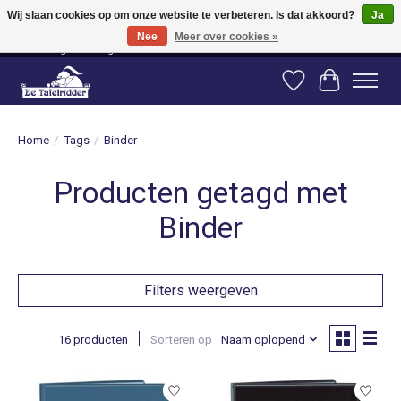
Wij slaan cookies op om onze website te verbeteren. Is dat akkoord?
Ja
Nee
Meer over cookies »
Vanaf 80 euro gratis verzending binnen Nederland! Vanaf 100 euro gratis
verzending naar België en Duitsland!
Verlanglijst
Winkelwag
Home
/
Tags
/
Binder
Producten getagd met
Binder
Filters weergeven
16 producten
Sorteren op
Naam oplopend