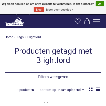
Wij slaan cookies op om onze website te verbeteren. Is dat akkoord?
Ja
Nee
Meer over cookies »
Vanaf 80 euro gratis verzending binnen Nederland! Vanaf 100 euro gratis
verzending naar België en Duitsland!
Verlanglijst
Winkelwag
Home
/
Tags
/
Blightlord
Producten getagd met
Blightlord
Filters weergeven
1 producten
Sorteren op
Naam oplopend