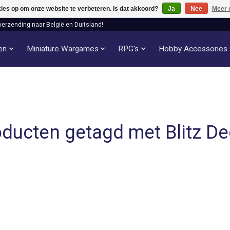
kies op om onze website te verbeteren. Is dat akkoord?
Ja
Nee
Meer 
verzending naar België en Duitsland!
len
Miniature Wargames
RPG's
Hobby Accessories
ducten getagd met Blitz D