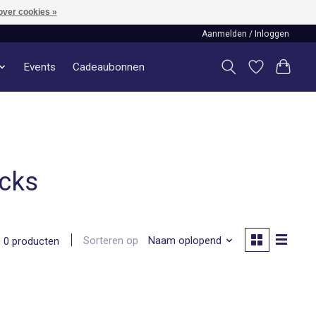
over cookies »
Aanmelden / Inloggen
Events
Cadeaubonnen
ecks
Sorteren op
Naam oplopend
0 producten