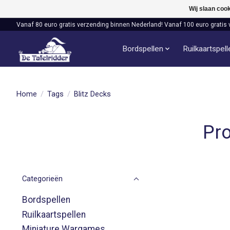
Wij slaan coo
Vanaf 80 euro gratis verzending binnen Nederland! Vanaf 100 euro gratis 
Bordspellen
Ruilkaartspel
Home
/
Tags
/
Blitz Decks
Pro
Categorieën
Bordspellen
Ruilkaartspellen
Miniature Wargames