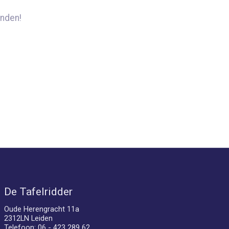
nden!
De Tafelridder
Oude Herengracht 11a
2312LN Leiden
Telefoon: 06 - 423 289 62