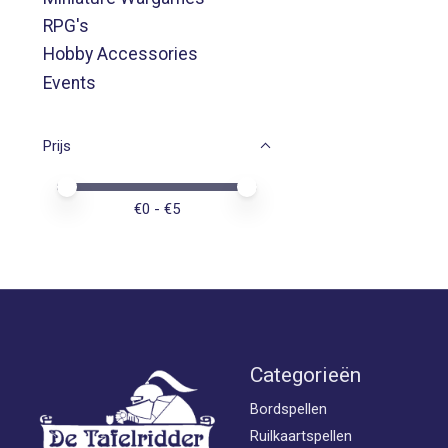
RPG's
Hobby Accessories
Events
Prijs
Minimale prijswaarde
Price maximum value
€
0
- €
5
Categorieën
Bordspellen
Ruilkaartspellen