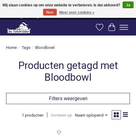
Wij slaan cookies op om onze website te verbeteren. Is dat akkoord?
Ja
Nee
Meer over cookies »
Vanaf 80 euro gratis verzending binnen Nederland! Vanaf 100 euro gratis
verzending naar België en Duitsland!
Verlanglijst
Winkelwag
Home
/
Tags
/
Bloodbowl
Producten getagd met
Bloodbowl
Filters weergeven
1 producten
Sorteren op
Naam oplopend