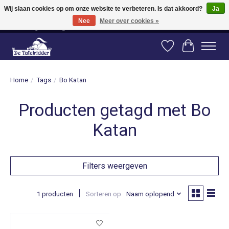
Wij slaan cookies op om onze website te verbeteren. Is dat akkoord?
Ja
Nee
Meer over cookies »
Vanaf 80 euro gratis verzending binnen Nederland! Vanaf 100 euro gratis
verzending naar België en Duitsland!
Verlanglijst
Winkelwag
Home
/
Tags
/
Bo Katan
Producten getagd met Bo
Katan
Filters weergeven
1 producten
Sorteren op
Naam oplopend