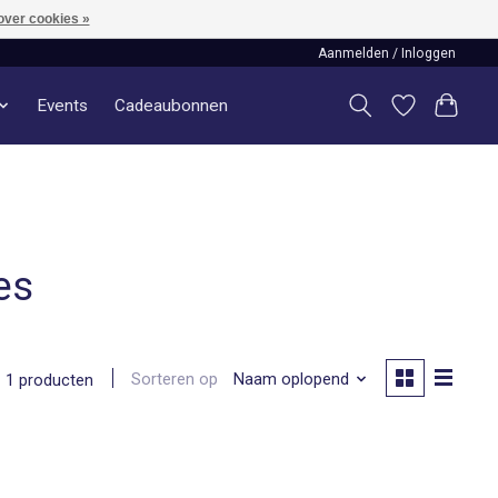
over cookies »
Aanmelden / Inloggen
Events
Cadeaubonnen
es
Sorteren op
Naam oplopend
1 producten