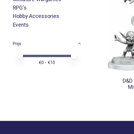
RPG's
Hobby Accessories
Events
Prijs
Minimale prijswaarde
Price maximum value
€
0
- €
10
D&D 
Mi