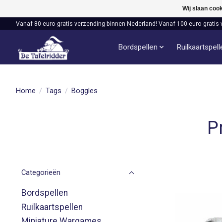
Wij slaan coo
Vanaf 80 euro gratis verzending binnen Nederland! Vanaf 100 euro gratis 
Bordspellen
Ruilkaartspel
Home
/
Tags
/
Boggles
P
Categorieën
Bordspellen
Ruilkaartspellen
Miniature Wargames