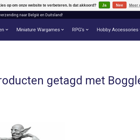
kies op om onze website te verbeteren. Is dat akkoord?
Ja
Nee
Meer 
verzending naar België en Duitsland!
len
Miniature Wargames
RPG's
Hobby Accessories
roducten getagd met Boggl