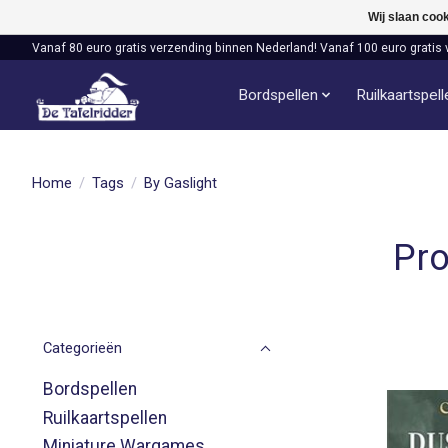
Wij slaan coo
Vanaf 80 euro gratis verzending binnen Nederland! Vanaf 100 euro gratis 
Bordspellen
Ruilkaartspel
Home
/
Tags
/
By Gaslight
Pro
Categorieën
Bordspellen
Ruilkaartspellen
Miniature Wargames