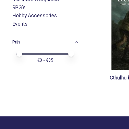
RPG's
Hobby Accessories
Events
Prijs
Minimale prijswaarde
Price maximum value
€
0
- €
35
Cthulhu 