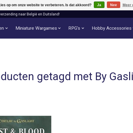
kies op om onze website te verbeteren. Is dat akkoord?
Ja
Nee
Meer 
verzending naar België en Duitsland!
len
Miniature Wargames
RPG's
Hobby Accessories
ducten getagd met By Gasl