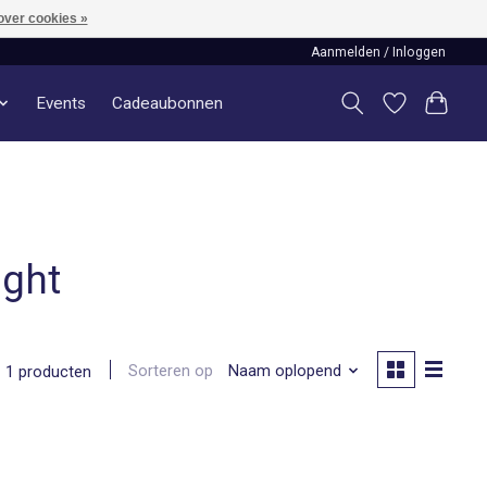
over cookies »
Aanmelden / Inloggen
Events
Cadeaubonnen
ight
Sorteren op
Naam oplopend
1 producten