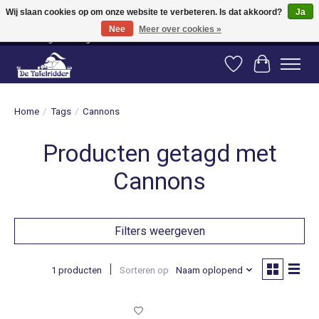
Wij slaan cookies op om onze website te verbeteren. Is dat akkoord?
Ja
Nee
Meer over cookies »
Vanaf 80 euro gratis verzending binnen Nederland! Vanaf 100 euro gratis
verzending naar België en Duitsland!
Verlanglijst
Winkelwag
Home
/
Tags
/
Cannons
Producten getagd met
Cannons
Filters weergeven
1 producten
Sorteren op
Naam oplopend