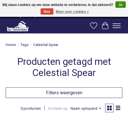
Wij slaan cookies op om onze website te verbeteren. Is dat akkoord?
Ja
Nee
Meer over cookies »
Vanaf 80 euro gratis verzending binnen Nederland! Vanaf 100 euro gratis
verzending naar België en Duitsland!
Verlanglijst
Winkelwag
Home
/
Tags
/
Celestial Spear
Producten getagd met
Celestial Spear
Filters weergeven
0 producten
Sorteren op
Naam oplopend