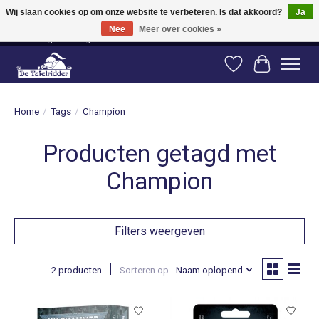
Wij slaan cookies op om onze website te verbeteren. Is dat akkoord?
Ja
Nee
Meer over cookies »
Vanaf 80 euro gratis verzending binnen Nederland! Vanaf 100 euro gratis
verzending naar België en Duitsland!
Verlanglijst
Winkelwag
Home
/
Tags
/
Champion
Producten getagd met
Champion
Filters weergeven
2 producten
Sorteren op
Naam oplopend