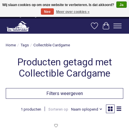
Wij slaan cookies op om onze website te verbeteren. Is dat akkoord?
Ja
Nee
Meer over cookies »
Vanaf 80 euro gratis verzending binnen Nederland! Vanaf 100 euro gratis
verzending naar België en Duitsland!
Verlanglijst
Winkelwag
Home
/
Tags
/
Collectible Cardgame
Producten getagd met
Collectible Cardgame
Filters weergeven
1 producten
Sorteren op
Naam oplopend