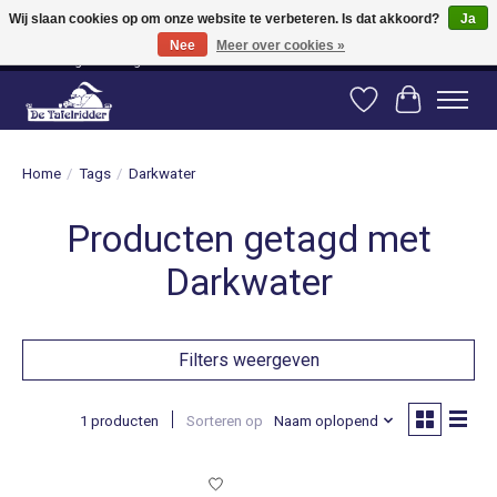
Wij slaan cookies op om onze website te verbeteren. Is dat akkoord?
Ja
Nee
Meer over cookies »
Vanaf 80 euro gratis verzending binnen Nederland! Vanaf 100 euro gratis
verzending naar België en Duitsland!
Verlanglijst
Winkelwag
Home
/
Tags
/
Darkwater
Producten getagd met
Darkwater
Filters weergeven
1 producten
Sorteren op
Naam oplopend