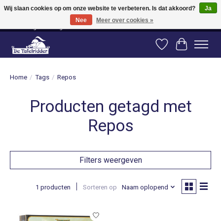
Wij slaan cookies op om onze website te verbeteren. Is dat akkoord?
Ja
Nee
Meer over cookies »
Vanaf 80 euro gratis verzending binnen Nederland! Vanaf 100 euro gratis
verzending naar België en Duitsland!
Verlanglijst
Winkelwag
Home
/
Tags
/
Repos
Producten getagd met
Repos
Filters weergeven
1 producten
Sorteren op
Naam oplopend