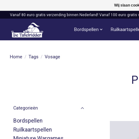
Wij slaan coo
Vanaf 80 euro gratis verzending binnen Nederland! Vanaf 100 euro gratis 
Bordspellen
Ruilkaartspel
Home
/
Tags
/
Vosage
P
Categorieën
Bordspellen
Ruilkaartspellen
Miniature Wargames