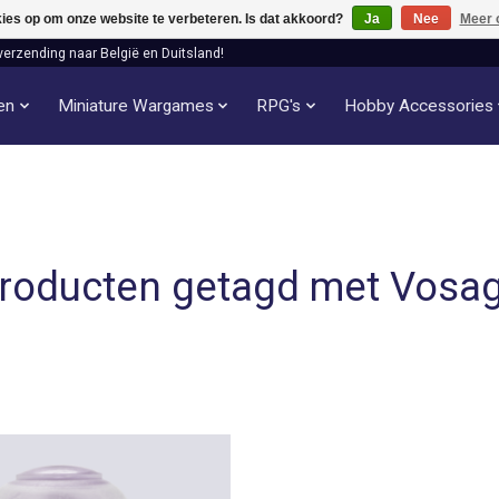
kies op om onze website te verbeteren. Is dat akkoord?
Ja
Nee
Meer 
verzending naar België en Duitsland!
len
Miniature Wargames
RPG's
Hobby Accessories
roducten getagd met Vosa