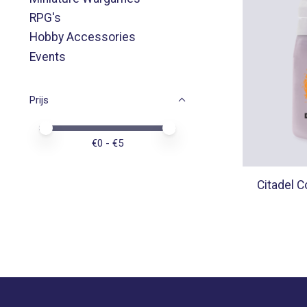
RPG's
Hobby Accessories
Events
Prijs
Minimale prijswaarde
Price maximum value
€
0
- €
5
Citadel C