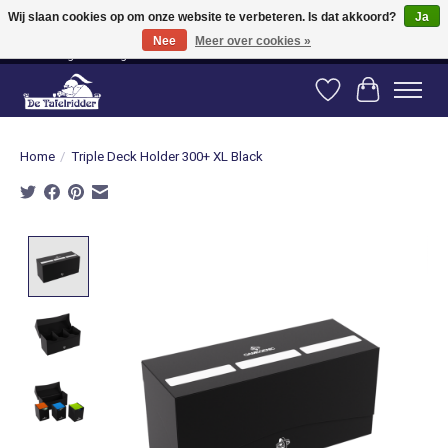
Wij slaan cookies op om onze website te verbeteren. Is dat akkoord?
Ja
Nee
Meer over cookies »
Vanaf 80 euro gratis verzending binnen Nederland! Vanaf 100 euro gratis
verzending naar België en Duitsland!
Verlanglijst
Winkelwag
Home
/
Triple Deck Holder 300+ XL Black
Product image slideshow Items