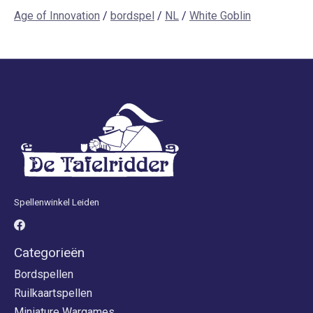
Age of Innovation
/
bordspel
/
NL
/
White Goblin
Spellenwinkel Leiden
Categorieën
Bordspellen
Ruilkaartspellen
Miniature Wargames