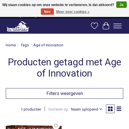
Wij slaan cookies op om onze website te verbeteren. Is dat akkoord?
Ja
Nee
Meer over cookies »
Vanaf 80 euro gratis verzending binnen Nederland! Vanaf 100 euro gratis
verzending naar België en Duitsland!
Verlanglijst
Winkelwag
Home
/
Tags
/
Age of Innovation
Producten getagd met Age
of Innovation
Filters weergeven
1 producten
Sorteren op
Naam oplopend