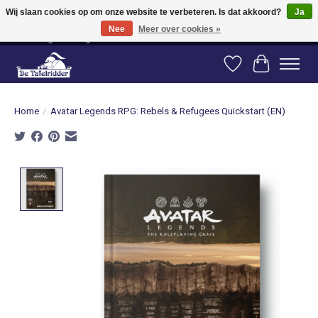
Wij slaan cookies op om onze website te verbeteren. Is dat akkoord?
Ja
Nee
Meer over cookies »
Vanaf 80 euro gratis verzending binnen Nederland! Vanaf 100 euro gratis
verzending naar België en Duitsland!
Verlanglijst
Winkelwag
Home
/
Avatar Legends RPG: Rebels & Refugees Quickstart (EN)
Product image slideshow Items