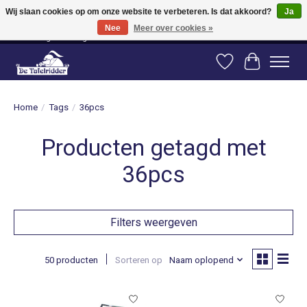
Wij slaan cookies op om onze website te verbeteren. Is dat akkoord?
Ja
Nee
Meer over cookies »
Vanaf 80 euro gratis verzending binnen Nederland! Vanaf 100 euro gratis
verzending naar België en Duitsland!
Verlanglijst
Winkelwag
Home
/
Tags
/
36pcs
Producten getagd met
36pcs
Filters weergeven
50 producten
Sorteren op
Naam oplopend