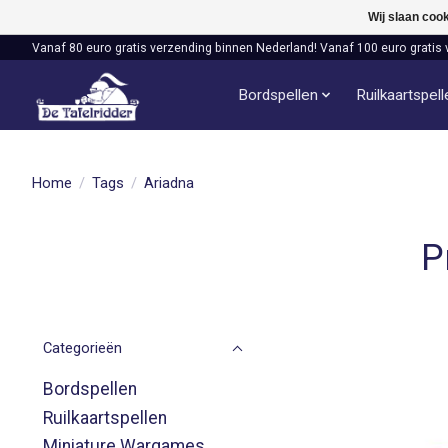
Wij slaan coo
Vanaf 80 euro gratis verzending binnen Nederland! Vanaf 100 euro gratis 
Bordspellen
Ruilkaartspel
Home
/
Tags
/
Ariadna
P
Categorieën
Bordspellen
Ruilkaartspellen
Miniature Wargames