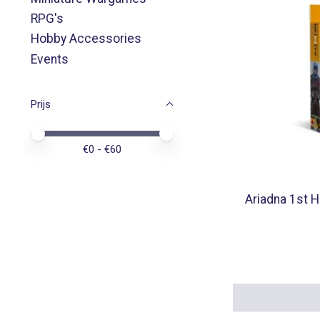
RPG's
Hobby Accessories
Events
Prijs
Minimale prijswaarde
Price maximum value
€
0
- €
60
Ariadna 1st H