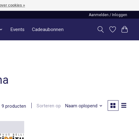
over cookies »
Aanmelden / Inloggen
Events
Cadeaubonnen
na
Sorteren op
Naam oplopend
9 producten