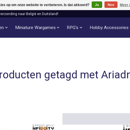
kies op om onze website te verbeteren. Is dat akkoord?
Ja
Nee
Meer 
verzending naar België en Duitsland!
len
Miniature Wargames
RPG's
Hobby Accessories
roducten getagd met Ariad