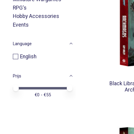
RPG's
Hobby Accessories
Events
Language
English
Prijs
Black Libra
Minimale prijswaarde
Price maximum value
Arc
€
0
- €
55