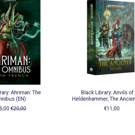
rary: Ahriman: The
Black Library: Anvils of
nibus (EN)
Heldenhammer, The Ancien
6,00
€20,00
€11,00