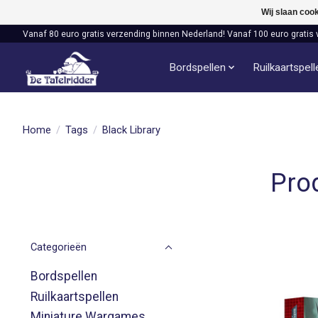
Wij slaan coo
Vanaf 80 euro gratis verzending binnen Nederland! Vanaf 100 euro gratis 
Bordspellen
Ruilkaartspel
Home
/
Tags
/
Black Library
Pro
Categorieën
Bordspellen
Ruilkaartspellen
Miniature Wargames