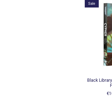
Sale
Black Library
F
€1