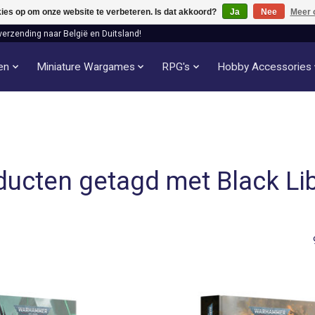
kies op om onze website te verbeteren. Is dat akkoord?
Ja
Nee
Meer 
verzending naar België en Duitsland!
len
Miniature Wargames
RPG's
Hobby Accessories
ducten getagd met Black Lib